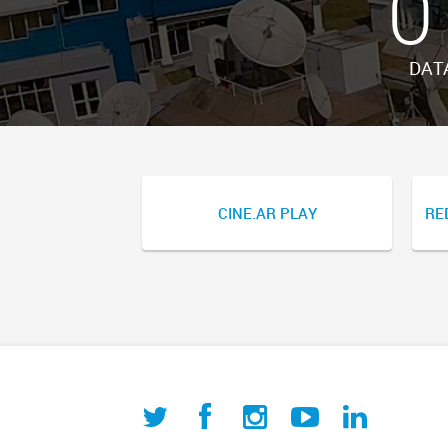
0
DAT
CINE.AR PLAY
RE