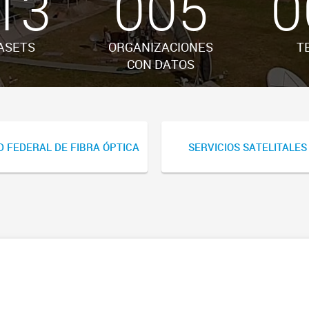
13
005
0
ASETS
ORGANIZACIONES
T
CON DATOS
D FEDERAL DE FIBRA ÓPTICA
SERVICIOS SATELITALES